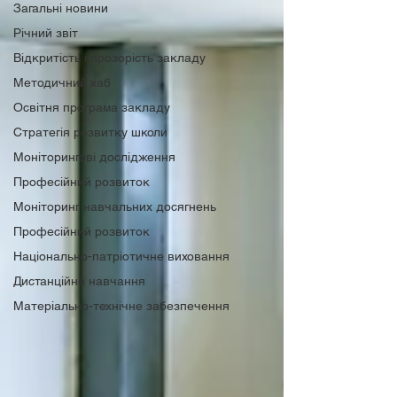
Загальні новини
Річний звіт
Відкритість і прозорість закладу
Методичний хаб
Освітня програма закладу
Стратегія розвитку школи
Моніторингові дослідження
Професійний розвиток
Моніторинг навчальних досягнень
Професійний розвиток
Національно-патріотичне виховання
Дистанційне навчання
Матеріально-технічне забезпечення