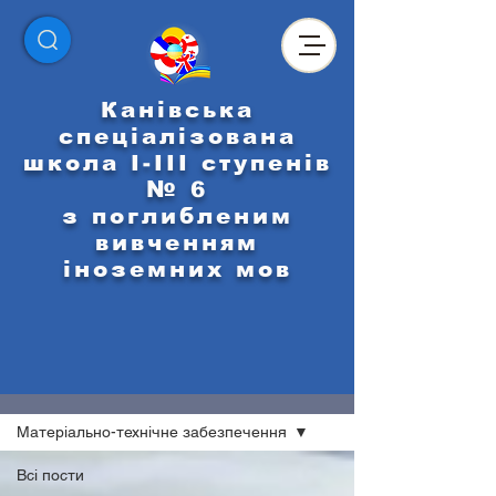
Канівська
спеціалізована
школа І-ІІІ ступенів
№ 6
з поглибленим
вивченням
іноземних мов
НАШІ НОВИНИ
Матеріально-технічне забезпечення
Всі пости