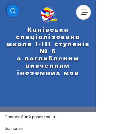
Канівська
спеціалізована
школа І-ІІІ ступенів
№ 6
з поглибленим
вивченням
іноземних мов
НАШІ НОВИНИ
Професійний розвиток
Всі пости