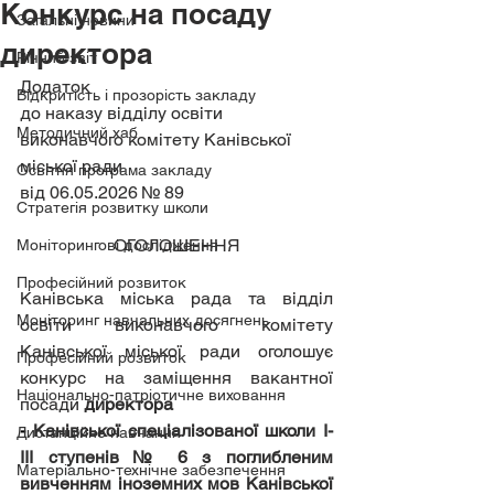
Конкурс на посаду
Загальні новини
директора
Річний звіт
Додаток
Відкритість і прозорість закладу
до наказу відділу освіти 
Методичний хаб
виконавчого комітету Канівської 
міської ради
Освітня програма закладу
від 06.05.2026 № 89
Стратегія розвитку школи
ОГОЛОШЕННЯ
Моніторингові дослідження
Професійний розвиток
Канівська міська рада та відділ 
Моніторинг навчальних досягнень
освіти виконавчого комітету 
Канівської міської ради оголошує 
Професійний розвиток
конкурс на заміщення вакантної 
Національно-патріотичне виховання
посади 
директора
- 
Канівської спеціалізованої школи І-
Дистанційне навчання
ІІІ ступенів № 6 з поглибленим 
Матеріально-технічне забезпечення
вивченням іноземних мов Канівської 