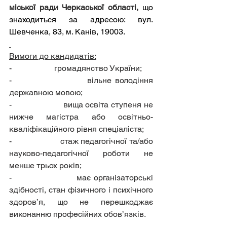
міської ради Черкаської області, 
що 
знаходиться за адресою: вул. 
Шевченка, 83, м. Канів, 19003.
Вимоги до кандидатів:
-                     громадянство України;
-                     вільне володіння 
державною мовою;
-                     вища освіта ступеня не 
нижче магістра або освітньо-
кваліфікаційного рівня спеціаліста;
-                     стаж педагогічної та/або 
науково-педагогічної роботи не 
менше трьох років;
-                     має організаторські 
здібності, стан фізичного і психічного 
здоров’я, що не перешкоджає 
виконанню професійних обов’язків.