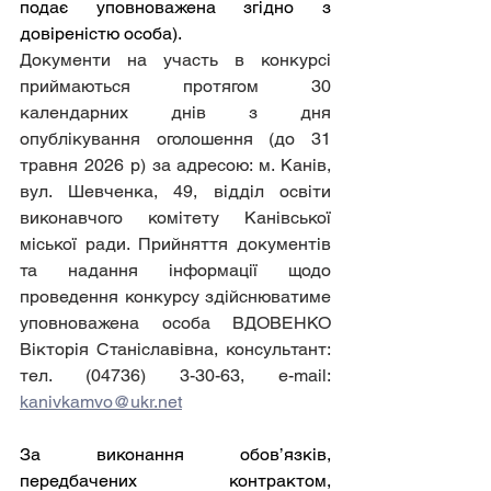
подає уповноважена згідно з 
довіреністю особа).
Документи на участь в конкурсі 
приймаються протягом 30 
календарних днів з дня 
опублікування оголошення (до 31 
травня 2026 р) за адресою: м. Канів, 
вул. Шевченка, 49, відділ освіти 
виконавчого комітету Канівської 
міської ради. Прийняття документів 
та надання інформації щодо 
проведення конкурсу здійснюватиме 
уповноважена особа ВДОВЕНКО 
Вікторія Станіславівна, консультант: 
тел. (04736) 3-30-63, е-mаіl: 
kanivkamvo@ukr.net
За виконання обов’язків, 
передбачених контрактом, 