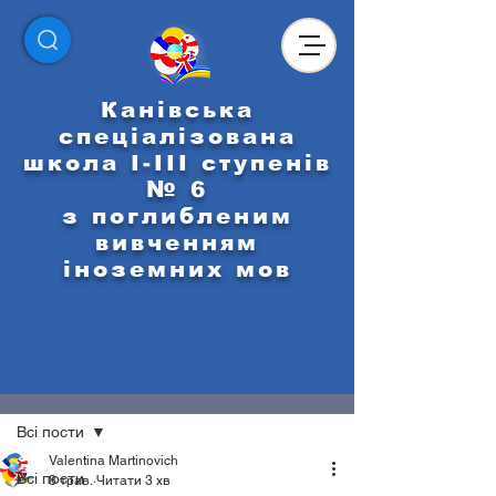
Канівська
спеціалізована
школа І-ІІІ ступенів
№ 6
з поглибленим
вивченням
іноземних мов
Пост
Всі пости
Valentina Martinovich
Всі пости
8 трав.
Читати 3 хв