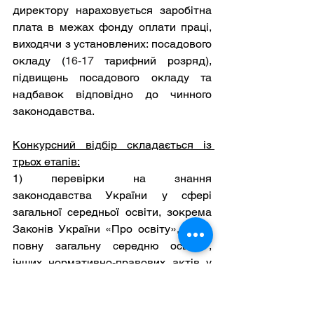
директору нараховується заробітна 
плата в межах фонду оплати праці, 
виходячи з установлених: посадового 
окладу (
16-17
тарифний розряд), 
підвищень посадового окладу та 
надбавок відповідно до чинного 
законодавства.
Конкурсний відбір складається із 
трьох етапів:
1) перевірки на знання 
законодавства України у сфері 
загальної середньої освіти, зокрема 
Законів України «Про освіту», «Про 
повну загальну середню освіту», 
інших нормативно-правових актів у 
сфері загальної середньої освіти, а 
також Концепції реалізації державної 
політики у сфері реформування 