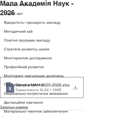
Мала Академія Наук -
Загальні новини
2026
Річний звіт
Відкритість і прозорість закладу
Методичний хаб
Освітня програма закладу
Стратегія розвитку школи
Моніторингові дослідження
Професійний розвиток
Моніторинг навчальних досягнень
Професійний розвиток
Заявки МАН 2025-2026
.xlsx
Завантажити XLSX • 16KB
Національно-патріотичне виховання
Дистанційне навчання
Загальні новини
Матеріально-технічне забезпечення