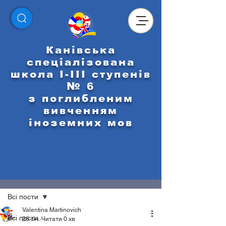
Канівська
спеціалізована
школа І-ІІІ ступенів
№ 6
з поглибленим
вивченням
іноземних мов
Пост
Всі пости
Valentina Martinovich
Всі пости
26 січ.
Читати 0 хв