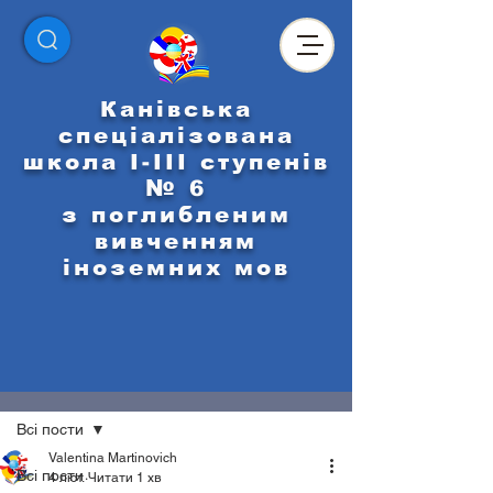
Канівська
спеціалізована
школа І-ІІІ ступенів
№ 6
з поглибленим
вивченням
іноземних мов
Пост
Всі пости
Valentina Martinovich
Всі пости
4 лют.
Читати 1 хв