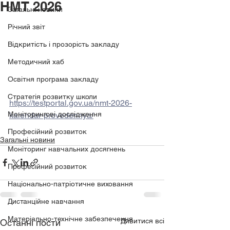
НМТ 2026
Загальні новини
Річний звіт
Відкритість і прозорість закладу
Методичний хаб
Освітня програма закладу
Стратегія розвитку школи
https://testportal.gov.ua/nmt-2026-
Моніторингові дослідження
kalendar-provedennya/
Професійний розвиток
Загальні новини
Моніторинг навчальних досягнень
Професійний розвиток
Національно-патріотичне виховання
Дистанційне навчання
Матеріально-технічне забезпечення
Дивитися всі
Останні пости