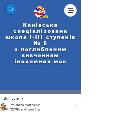
Канівська
спеціалізована
школа І-ІІІ ступенів
№ 6
з поглибленим
вивченням
іноземних мов
Пост
Всі пости
Valentina Martinovich
Всі пости
23 черв.
Читати 0 хв