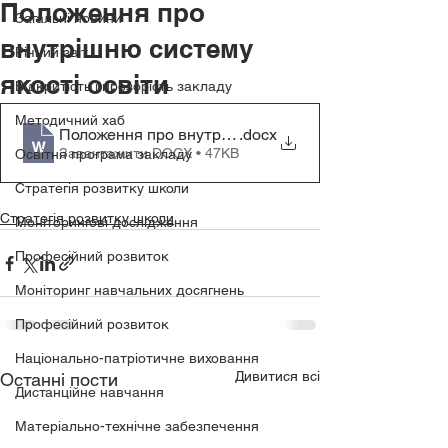
Положення про
Загальні новини
внутрішню систему
Річний звіт
якості освіти
Відкритість і прозорість закладу
Методичний хаб
Положення про внутрішню систему якості освіти
.docx
Завантажити DOCX • 47KB
Освітня програма закладу
Стратегія розвитку школи
Стратегія розвитку школи
Моніторингові дослідження
Професійний розвиток
Моніторинг навчальних досягнень
Професійний розвиток
Національно-патріотичне виховання
Дивитися всі
Останні пости
Дистанційне навчання
Матеріально-технічне забезпечення