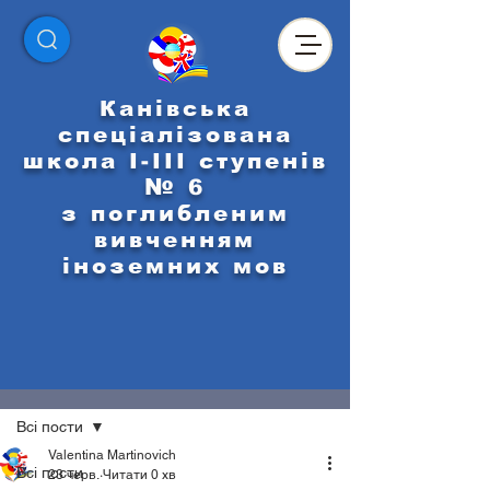
Канівська
спеціалізована
школа І-ІІІ ступенів
№ 6
з поглибленим
вивченням
іноземних мов
Пост
Всі пости
Valentina Martinovich
Всі пости
23 черв.
Читати 0 хв