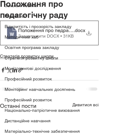
Положення про
Загальні новини
педагогічну раду
Річний звіт
Відкритість і прозорість закладу
Положення про педраду
.docx
Завантажити DOCX • 31KB
Методичний хаб
Освітня програма закладу
Стратегія розвитку школи
Стратегія розвитку школи
Моніторингові дослідження
Професійний розвиток
Моніторинг навчальних досягнень
Професійний розвиток
Дивитися всі
Останні пости
Національно-патріотичне виховання
Дистанційне навчання
Матеріально-технічне забезпечення