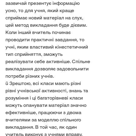
зазвичай презентує інформацію 
усно, то для учня, який краще 
сприймає новий матеріал на слух, 
цей метод викладання буде дієвим. 
Коли інший вчитель починає 
проводити практичні завдання, то 
учні, яким властивий кінестетичний 
тип сприйняття, зможуть 
реалізувати себе активніше. Спільне 
викладання дозволяє задовольнити 
потреби різних учнів.
ü Зрештою, всі класи мають різні 
рівні учнівської активності, знань та 
розуміння і ці багаторівневі класи 
можуть опанувати матеріал значно 
ефективніше, працюючи з двома 
вчителями за моделлю спільного 
викладання. В той час, як один 
учитель виконує з учнями вправу, 