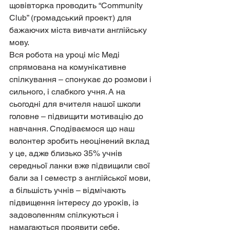
щовівторка проводить “Community 
Club” (громадський проект) для 
бажаючих міста вивчати англійську 
мову.
Вся робота на уроці міс Меді 
спрямована на комунікативне 
спілкування – спонукає до розмови і 
сильного, і слабкого учня. А на 
сьогодні для вчителя нашої школи 
головне – підвищити мотивацію до 
навчання. Сподіваємося що наш 
волонтер зробить неоцінений вклад 
у це, адже близько 35% учнів 
середньої ланки вже підвищили свої 
бали за І семестр з англійської мови, 
а більшість учнів – відмічають 
підвищення інтересу до уроків, із 
задоволенням спілкуються і 
намагаються проявити себе.