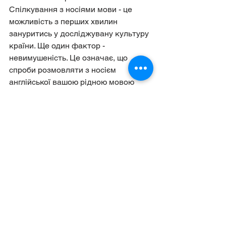
Спілкування з носіями мови - це 
можливість з перших хвилин 
зануритись у досліджувану культуру 
країни. Ще один фактор - 
невимушеність. Це означає, що 
спроби розмовляти з носієм 
англійської вашою рідною мовою 
зазнають поразки. Він не зрозуміє 
вас, а це вже мотивація для того, 
кого навчають, змиритись і прагнути 
якомога швидше почати розмовляти 
англійською.
Починаючи спілкуватися з 
англомовним викладачем-носієм 
мови, кожний учень відразу отримує 
потужний стимул для подальшого 
прогресу у своїх заняттях. Відчувши 
радість від того, що його розуміють 