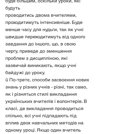
буде більшим, оскільки уроки, які 
будуть
проводитись двома вчителями, 
проходитимуть інтенсивніше. Буде 
менше часу для нудьги, так як учні 
швидше переходитимуть від одного 
завдання до іншого, що, в свою 
чергу, приведе до зменшення 
проблем з дисципліною, які 
зазвичай виникають, якщо учні 
байдужі до уроку.
ü По-третє, способи засвоєння нових 
знань у різних учнів - різні, так само, 
як і різняться стилі викладання 
українських вчителів і волонтерів. В 
класі, де викладання проводиться 
спільно, всі учні підпадають під 
вплив двох навчальних методів на 
одному уроці. Якщо один вчитель 