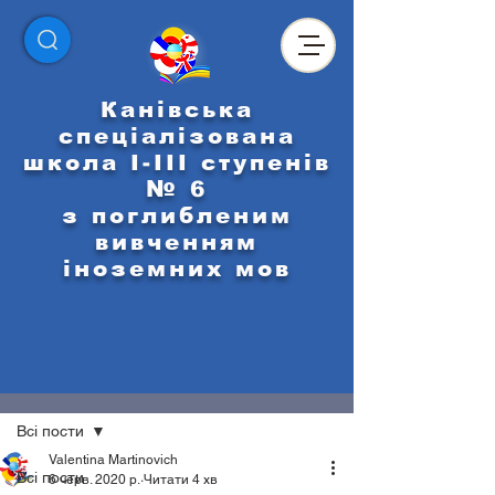
Канівська
спеціалізована
школа І-ІІІ ступенів
№ 6
з поглибленим
вивченням
іноземних мов
Пост
Всі пости
Valentina Martinovich
Всі пости
6 черв. 2020 р.
Читати 4 хв