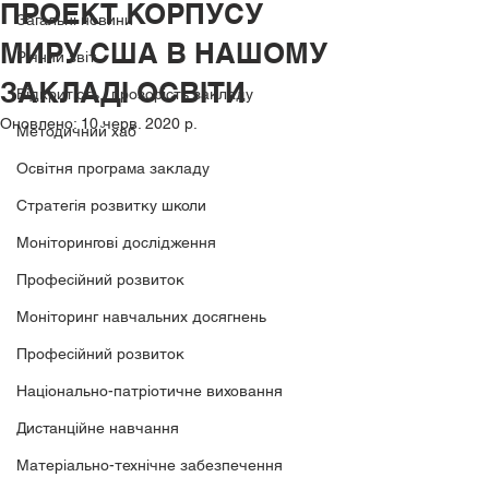
ПРОЕКТ КОРПУСУ
Загальні новини
МИРУ США В НАШОМУ
Річний звіт
ЗАКЛАДІ ОСВІТИ
Відкритість і прозорість закладу
Оновлено:
10 черв. 2020 р.
Методичний хаб
Освітня програма закладу
Стратегія розвитку школи
Моніторингові дослідження
Професійний розвиток
Моніторинг навчальних досягнень
Професійний розвиток
Національно-патріотичне виховання
Дистанційне навчання
Матеріально-технічне забезпечення