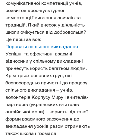
комунікативної компетенції учнів, 
розвиток крос-культурної 
компетенці,ї вивчення звичаїв та 
традицій. Який внесок у діяльність 
школи очікується від добровольця? 
Це перш за все:
Переваги спільного викладання
Успішні та ефективні взаємні 
відносини у спільному викладанні 
принесуть користь багатьом людям. 
Крім трьох основних груп, які 
безпосередньо причетні до процесу 
спільного викладання – учнів, 
волонтерів Корпусу Миру і вчителів-
партнерів (українських вчителів 
англійської мови) – користь від такої 
форми взаємного заохочення до 
викладання уроків разом отримають 
також школа і громада.