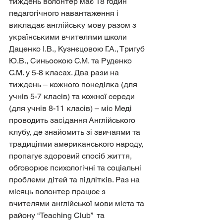
тиждень волонтер має 18 годин 
педагогічного навантаження і 
викладає англійську мову разом з 
українськими вчителями школи 
Даценко І.В., Кузнєцовою Г.А., Тригуб 
Ю.В., Синьоокою С.М. та Руденко 
С.М. у 5-8 класах. Два рази на 
тиждень – кожного понеділка (для 
учнів 5-7 класів) та кожної середи 
(для учнів 8-11 класів) – міс Меді 
проводить засідання Англійського 
клубу, де знайомить зі звичаями та 
традиціями американського народу, 
пропагує здоровий спосіб життя, 
обговорює психологічні та соціальні 
проблеми дітей та підлітків. Раз на 
місяць волонтер працює з 
вчителями англійської мови міста та 
району “Teaching Club”  та 