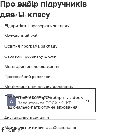
Про вибір підручників
Загальні новини
для 11 класу
Річний звіт
Відкритість і прозорість закладу
Методичний хаб
Освітня програма закладу
Стратегія розвитку школи
Моніторингові дослідження
Професійний розвиток
Моніторинг навчальних досягнень
Професійний розвиток
Протокол про вибір підручників для 11 класу
.docx
Завантажити DOCX • 21KB
Національно-патріотичне виховання
Дистанційне навчання
Матеріально-технічне забезпечення