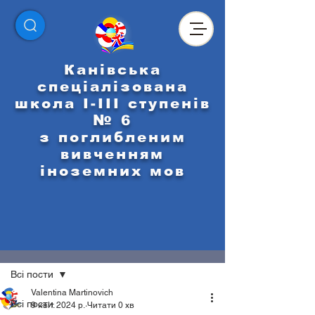
Канівська
спеціалізована
школа І-ІІІ ступенів
№ 6
з поглибленим
вивченням
іноземних мов
Пост
Всі пости
Valentina Martinovich
Всі пости
9 квіт. 2024 р.
Читати 0 хв