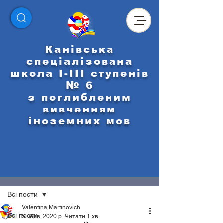
Канівська
спеціалізована
школа І-ІІІ ступенів
№ 6
з поглибленим
вивченням
іноземних мов
Пост
Всі пости
Valentina Martinovich
Всі пости
5 черв. 2020 р.
Читати 1 хв