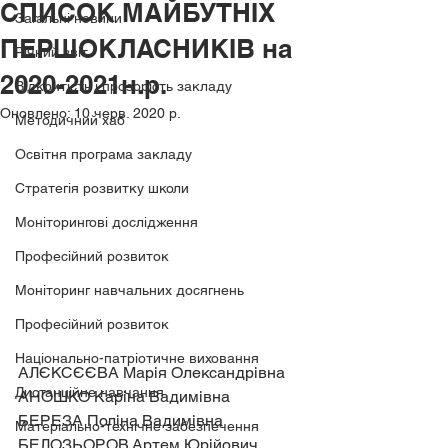
СПИСОК МАЙБУТНІХ
Загальні новини
ПЕРШОКЛАСНИКІВ на
Річний звіт
2020-2021н.р.
Відкритість і прозорість закладу
Оновлено:
10 черв. 2020 р.
Методичний хаб
Освітня програма закладу
Стратегія розвитку школи
Моніторингові дослідження
Професійний розвиток
Моніторинг навчальних досягнень
Професійний розвиток
Національно-патріотичне виховання
АЛЄКСЄЄВА Марія Олександрівна
Дистанційне навчання
АНОШКО Каріна Вадимівна
БЕРЕЗА Поліна Вадимівна
Матеріально-технічне забезпечення
БЕЛОЗЬОРОВ Артем Юрійович