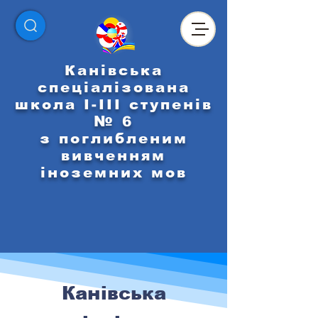
Канівська
спеціалізована
школа І-ІІІ ступенів
№ 6
з поглибленим
вивченням
іноземних мов
Канівська