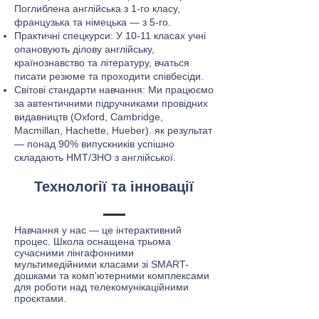
Поглиблена англійська з 1-го класу,
французька та німецька — з 5-го.
Практичні спецкурси: У 10-11 класах учні
опановують ділову англійську,
країнознавство та літературу, вчаться
писати резюме та проходити співбесіди.
Світові стандарти навчання: Ми працюємо
за автентичними підручниками провідних
видавництв (Oxford, Cambridge,
Macmillan, Hachette, Hueber). як результат
— понад 90% випускників успішно
складають НМТ/ЗНО з англійської.
Технології та інновації
Навчання у нас — це інтерактивний
процес. Школа оснащена трьома
сучасними лінгафонними
мультимедійними класами зі SMART-
дошками та комп'ютерними комплексами
для роботи над телекомунікаційними
проєктами.