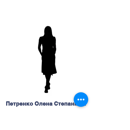
Петренко Олена Степанівна
Вчителька географії