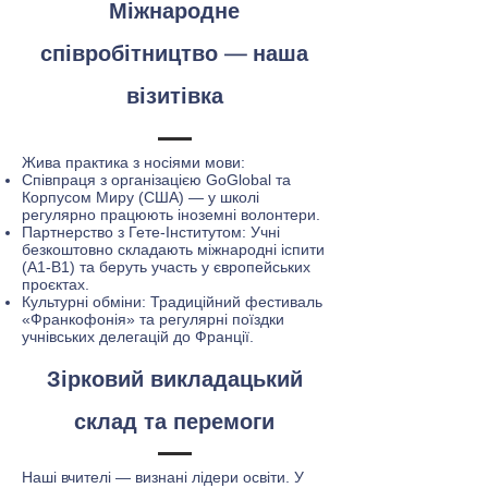
Міжнародне
співробітництво — наша
візитівка
Жива практика з носіями мови:
Співпраця з організацією GoGlobal та
Корпусом Миру (США) — у школі
регулярно працюють іноземні волонтери.
Партнерство з Гете-Інститутом: Учні
безкоштовно складають міжнародні іспити
(А1-В1) та беруть участь у європейських
проєктах.
Культурні обміни: Традиційний фестиваль
«Франкофонія» та регулярні поїздки
учнівських делегацій до Франції.
Зірковий викладацький
склад та перемоги
Наші вчителі — визнані лідери освіти. У