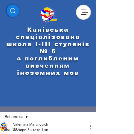
Канівська
спеціалізована
школа І-ІІІ ступенів
№ 6
з поглибленим
вивченням
іноземних мов
Пост
Всі пости
Valentina Martinovich
Всі пости
22 черв.
Читати 1 хв