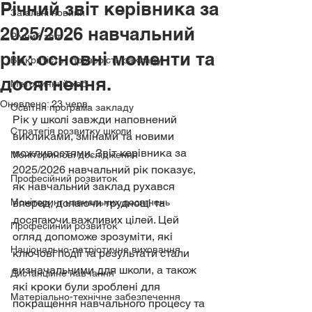
Річний звіт керівника за
Загальні новини
2025/2026 навчальний
Річний звіт
рік: основні моменти та
Відкритість і прозорість закладу
досягнення.
Методичний хаб
Оновлено:
23 черв.
Освітня програма закладу
Рік у школі завжди наповнений 
Стратегія розвитку школи
викликами, змінами та новими 
можливостями. Звіт керівника за 
Моніторингові дослідження
2025/2026 навчальний рік показує, 
Професійний розвиток
як навчальний заклад рухався 
Моніторинг навчальних досягнень
вперед, долаючи труднощі та 
досягаючи важливих цілей. Цей 
Професійний розвиток
огляд допоможе зрозуміти, які 
Національно-патріотичне виховання
ключові події та результати стали 
визначальними для школи, а також 
Дистанційне навчання
які кроки були зроблені для 
Матеріально-технічне забезпечення
покращення навчального процесу та 