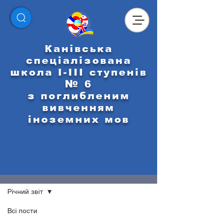
Канівська
спеціалізована
школа І-ІІІ ступенів
№ 6
з поглибленим
вивченням
іноземних мов
НАШІ НОВИНИ
Річний звіт
Всі пости