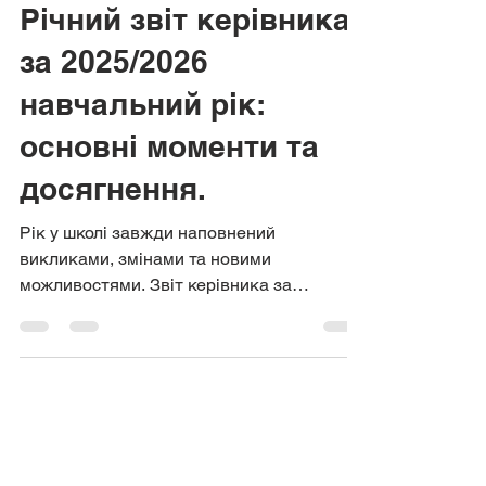
Річний звіт
Річний звіт керівника
за 2025/2026
навчальний рік:
основні моменти та
досягнення.
Рік у школі завжди наповнений
викликами, змінами та новими
можливостями. Звіт керівника за
2025/2026 навчальний рік показує, як
навчальний заклад рухався вперед,
долаючи труднощі та досягаючи важливих
цілей. Цей огляд допоможе зрозуміти, які
ключові події та результати стали
визначальними для школи, а також які