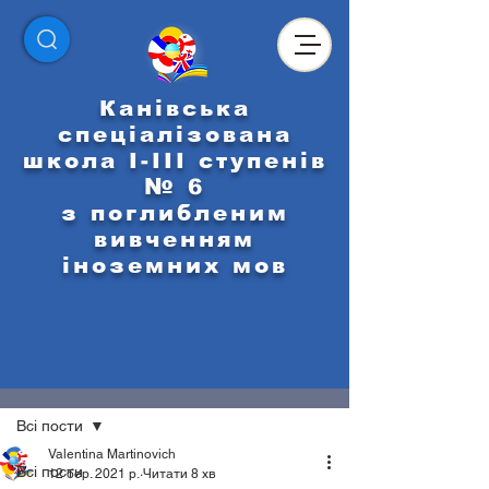
Канівська
спеціалізована
школа І-ІІІ ступенів
№ 6
з поглибленим
вивченням
іноземних мов
Пост
Всі пости
Valentina Martinovich
Всі пости
12 бер. 2021 р.
Читати 8 хв