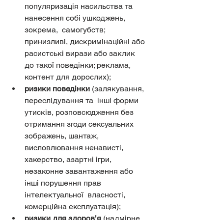
популяризація насильства та 
нанесення собі ушкоджень, 
зокрема,  самогубств; 
принизливі, дискримінаційні або 
расистські вирази або заклик  
до такої поведінки; реклама, 
контент для дорослих);
ризики поведінки
 (залякування, 
переслідування та  інші форми 
утисків, розповсюдження без 
отримання згоди сексуальних  
зображень, шантаж, 
висловлювання ненависті, 
хакерство, азартні ігри,  
незаконне завантаження або 
інші порушення прав 
інтелектуальної  власності, 
комерційна експлуатація);
ризики для здоров’я
 (надмірне 