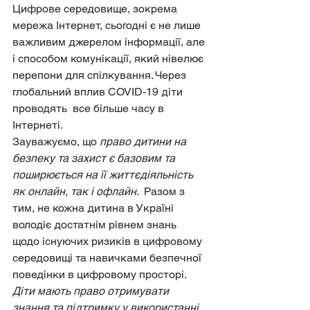
Цифрове середовище, зокрема 
мережа Інтернет, сьогодні є не лише  
важливим джерелом інформації, але 
і способом комунікації, який нівелює  
перепони для спілкування. Через 
глобальний вплив COVID-19 діти 
проводять  все більше часу в 
Інтернеті.
Зауважуємо, що 
право дитини на 
безпеку та захист є базовим та 
поширюється на її життєдіяльність 
як онлайн, так і офлайн
.  Разом з 
тим, не кожна дитина в Україні 
володіє достатнім рівнем знань  
щодо існуючих ризиків в цифровому 
середовищі та навичками безпечної  
поведінки в цифровому просторі. 
Діти мають право отримувати 
знання та підтримку у використанні 