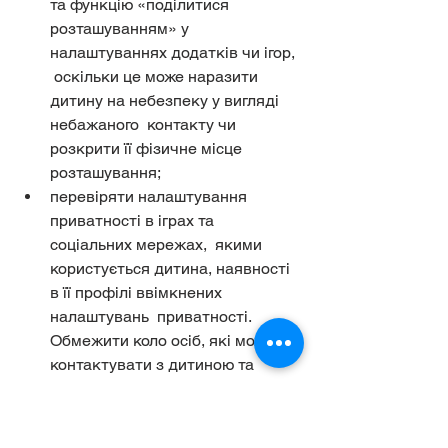
та функцію «поділитися 
розташуванням» у 
налаштуваннях додатків чи ігор, 
 оскільки це може наразити 
дитину на небезпеку у вигляді 
небажаного  контакту чи 
розкрити її фізичне місце 
розташування;
перевіряти налаштування 
приватності в іграх та 
соціальних мережах,  якими 
користується дитина, наявності 
в її профілі ввімкнених 
налаштувань  приватності. 
Обмежити коло осіб, які можуть 
контактувати з дитиною та  
просити дитину радитись, перш 
ніж додавати нових друзів;
використовувати доступні 