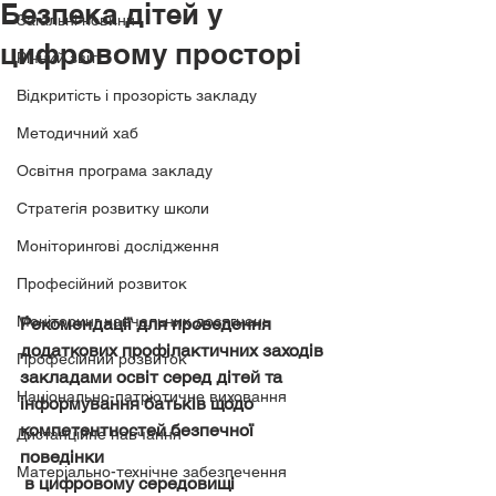
Безпека дітей у
Загальні новини
цифровому просторі
Річний звіт
Відкритість і прозорість закладу
Методичний хаб
Освітня програма закладу
Стратегія розвитку школи
Моніторингові дослідження
Професійний розвиток
Моніторинг навчальних досягнень
Рекомендації для проведення 
додаткових профілактичних заходів 
Професійний розвиток
закладами освіт серед дітей та 
Національно-патріотичне виховання
інформування батьків щодо 
компетентностей безпечної 
Дистанційне навчання
поведінки
Матеріально-технічне забезпечення
 в цифровому середовищі