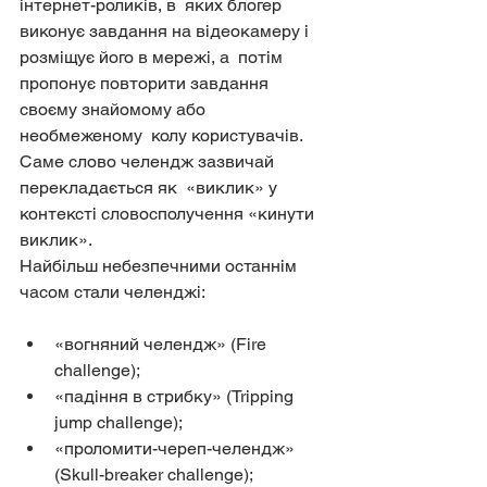
інтернет-роликів, в  яких блогер 
виконує завдання на відеокамеру і 
розміщує його в мережі, а  потім 
пропонує повторити завдання 
своєму знайомому або 
необмеженому  колу користувачів. 
Саме слово челендж зазвичай 
перекладається як  «виклик» у 
контексті словосполучення «кинути 
виклик».
Найбільш небезпечними останнім 
часом стали челенджі:
«вогняний челендж» (Fire 
challenge);
«падіння в стрибку» (Tripping 
jump challenge);
«проломити-череп-челендж» 
(Skull-breaker challenge);