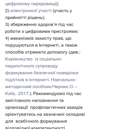
цифровому середовищі
);
2) 
електронної участі
 (участь у 
прийнятті рішень);
3) збереження здоров’я під час 
роботи з цифровими пристроями;
4) механізмів захисту прав, що 
порушуються в Інтернеті, а також 
способів отримати допомогу (див.: 
Керівництво  із соціально-
педагогічного супроводу 
формування безпечної поведінки  
підлітків в Інтернеті. Навчально-
методичний посібник/Черних О. – 
Київ,  2017.
). Рекомендуємо під час 
змістовного наповнення та 
організації  профілактичних заходів 
орієнтуватись на зазначені складові 
для  всебічного формування 
відповідної компетентності.