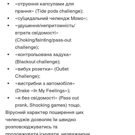
«отруєння капсулами для 
прання» (Tide pods challenge);
«суїцидальний челендж Момо»;
«удушення/непритомність/
втрата свідомості» 
(Choking/fainting/pass-out 
challenge);
«контрольована задуха» 
(Вlackout challenge);
«вибух розетки» (Outlet 
Challenge);
«вистрибни з автомобіля» 
(Drake «In My Feelings»);
«я без свідомості» (Pass out 
prank, Shocking games) тощо.
Вірусний характер поширення цих 
челенджів дозволяє їм швидко  
розповсюджуватись та 
продовжувати існувати, незважаючи 