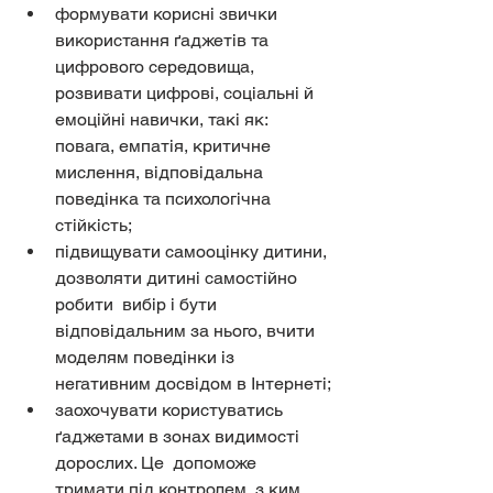
формувати корисні звички 
використання ґаджетів та 
цифрового середовища, 
розвивати цифрові, соціальні й 
емоційні навички, такі як: 
повага, емпатія, критичне 
мислення, відповідальна 
поведінка та психологічна 
стійкість;
підвищувати самооцінку дитини, 
дозволяти дитині самостійно 
робити  вибір і бути 
відповідальним за нього, вчити 
моделям поведінки із  
негативним досвідом в Інтернеті;
заохочувати користуватись 
ґаджетами в зонах видимості 
дорослих. Це  допоможе 
тримати під контролем, з ким 