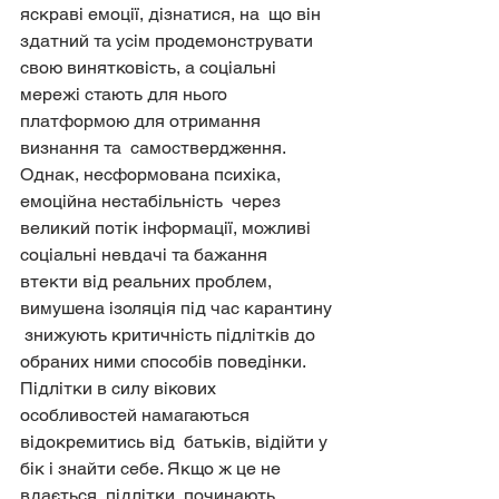
яскраві емоції, дізнатися, на  що він 
здатний та усім продемонструвати 
свою винятковість, а соціальні  
мережі стають для нього 
платформою для отримання 
визнання та  самоствердження. 
Однак, несформована психіка, 
емоційна нестабільність  через 
великий потік інформації, можливі 
соціальні невдачі та бажання  
втекти від реальних проблем, 
вимушена ізоляція під час карантину 
 знижують критичність підлітків до 
обраних ними способів поведінки.  
Підлітки в силу вікових 
особливостей намагаються 
відокремитись від  батьків, відійти у 
бік і знайти себе. Якщо ж це не 
вдається, підлітки  починають 