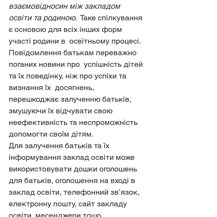
взаємовідносин між закладом 
освіти та родиною.
  Таке спілкування 
є основою для всіх інших форм 
участі родини в  освітньому процесі. 
Повідомлення батькам переважно 
поганих новини про  успішність дітей 
та їх поведінку, ніж про успіхи та 
визнання їх  досягнень, 
перешкоджає залученню батьків, 
змушуючи їх відчувати свою  
неефективність та неспроможність 
допомогти своїм дітям.
Для залучення батьків та їх 
інформування заклад освіти може  
використовувати дошки оголошень 
для батьків, оголошення на вході в  
заклад освіти, телефонний зв’язок, 
електронну пошту, сайт закладу  
освіти, месенджери тощо.