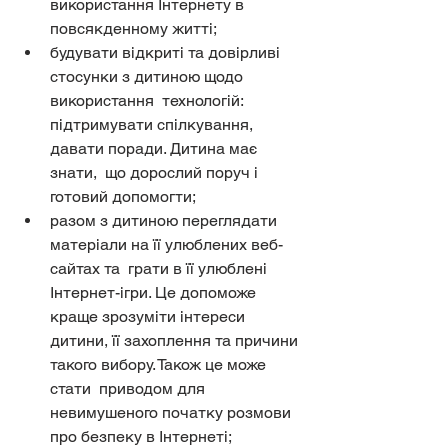
використання Інтернету в 
повсякденному житті;
будувати відкриті та довірливі 
стосунки з дитиною щодо 
використання  технологій: 
підтримувати спілкування, 
давати поради. Дитина має 
знати,  що дорослий поруч і 
готовий допомогти;
разом з дитиною переглядати 
матеріали на її улюблених веб-
сайтах та  грати в її улюблені 
Інтернет-ігри. Це допоможе 
краще зрозуміти інтереси  
дитини, її захоплення та причини 
такого вибору. Також це може 
стати  приводом для 
невимушеного початку розмови 
про безпеку в Інтернеті;