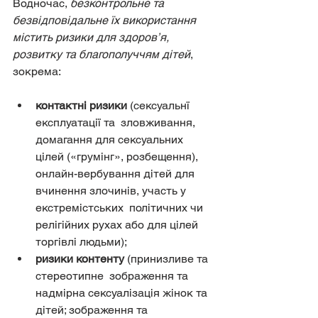
Водночас, 
безконтрольне та 
безвідповідальне їх використання 
містить ризики для здоров’я, 
розвитку та благополуччям дітей
, 
зокрема:
контактні ризики
 (сексуальнї 
експлуатації та  зловживання, 
домагання для сексуальних 
цілей («грумінг», розбещення),  
онлайн-вербування дітей для 
вчинення злочинів, участь у 
екстремістських  політичних чи 
релігійних рухах або для цілей 
торгівлі людьми);
ризики контенту
 (принизливе та 
стереотипне  зображення та 
надмірна сексуалізація жінок та 
дітей; зображення та  