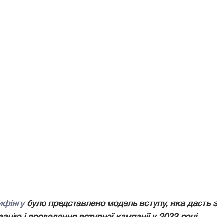
ь
Професійний розвиток
Національно-патріотичне вихо
іально-технічне забезпечення
ифінгу
 було представлено модель вступу, яка дасть з
ацію і проведення вступної кампанії у 2023 році. 