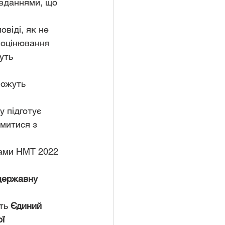
авданнями, що 
віді, як не 
 оцінювання 
уть  
можуть 
у підготує 
митися з 
тами НМТ 2022 
 державну 
ть 
Єдиний 
ї 