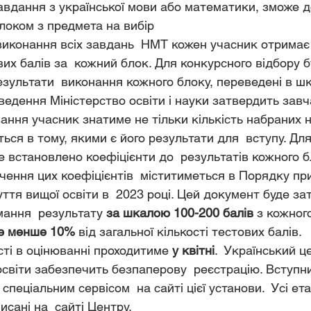
вдання з української мови або математики, зможе д
локом з предмета на вибір
виконання всіх завдань  НМТ кожен учасник отримає
вих балів за  кожний блок. Для конкурсного відбору б
зультати  виконання кожного блоку, переведені в ш
еведення Міністерство освіти і науки затвердить завч
вання учасник знатиме не тільки кількість набраних н
ється в тому, якими є його результати для  вступу. Для
е встановлено коефіцієнти до  результатів кожного б
чення цих коефіцієнтів  міститиметься в Порядку пр
ття вищої освіти в  2023 році. Цей документ буде з
мання  результату 
за шкалою 100-200 балів
 з кожног
е менше 10%
 від загальної кількості тестових балів.
сті в оцінюванні проходитиме 
у квітні
.  Український ц
освіти забезпечить безпаперову  реєстрацію. Вступн
спеціальним сервісом  на сайті цієї установи.  Усі ета
сані на  сайті Центру.  