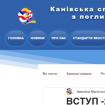
Канівська с
з погл
ГОЛОВНА
НОВИНИ
ПРО НАС
СТАНДАРТИ ЯКОСТ
Всі пости
Загальні новини
Рі
Valentina Martinov
Освітня програма закладу
С
ВСТУП -