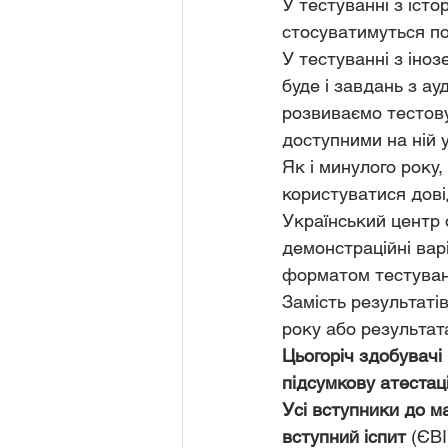
У тестуванні з істо
стосуватимуться под
У тестуванні з іноз
буде і завдань з а
розвиваємо тестову
доступними на ній у
Як і минулого року
користуватися дові
Український центр о
демонстраційні вар
форматом тестуванн
Замість результаті
року або результат
Цьогоріч здобувачі
підсумкову атестац
Усі вступники до м
вступний іспит
 (ЄВІ