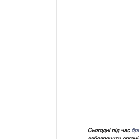
Моніторинг навчальних досягнен
Дистанційне навчання
Матер
Сьогодні під час 
бр
забезпечити організ