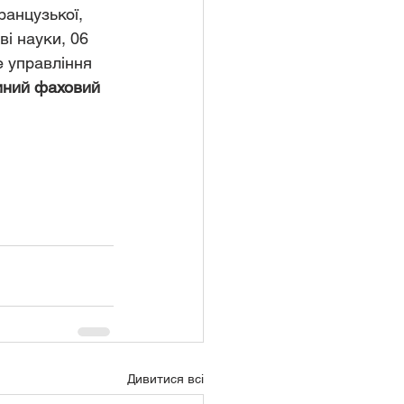
французької, 
ві науки, 06 
е управління 
иний фаховий 
Дивитися всі