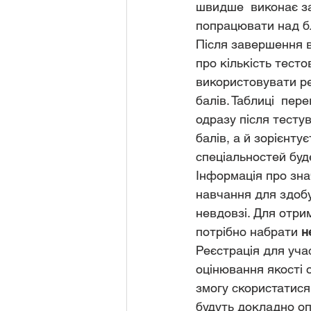
швидше  виконає за
попрацювати над б
Після завершення 
про кількість тесто
використовувати ре
балів. Таблиці  пер
одразу після тесту
балів, а й зорієнту
спеціальностей буд
Інформація про зна
навчання для здобу
невдовзі. Для отри
потрібно набрати 
н
Реєстрація для уча
оцінювання якості 
змогу скористатися 
будуть докладно опи