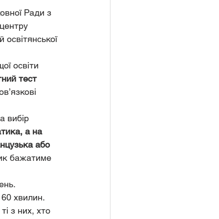
овної Ради з 
 центру 
й освітянської 
ої освіти 
ний тест 
в’язкові 
а вибір 
тика, а на 
анцузька або  
ник бажатиме 
ень. 
 60 хвилин. 
і з них, хто 