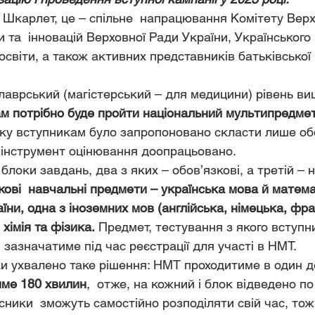
 Шкарлет, це – спільне  напрацювання Комітету Верх
и та  інновацій Верховної Ради України, Українського
освіти, а також активних представників батьківської 
лаврський (магістерський – для медицини) рівень вищ
ам потрібно буде пройти національний мультипредмет
оку вступникам було запропоновано скласти лише обо
 інструмент оцінювання доопрацьовано.
локи завдань, два з яких – обов’язкові, а третій – н
кові  навчальні предмети – українська мова й матема
раїни, одна з іноземних мов (англійська, німецька, фр
, хімія та фізика.
 Предмет, тестування з якого вступ
н зазначатиме під час реєстрації для участі в НМТ. 
ки ухвалено таке рішення: НМТ проходитиме в один д
име 180 хвилин
,  отже, на кожний і блок відведено по
ики  зможуть самостійно розподіляти свій час, тож т