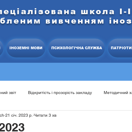
пеціалізована школа І-І
ибленим вивченням іно
І
ІНОЗЕМНІ МОВИ
ПСИХОЛОГІЧНА СЛУЖБА
ПАТРІОТИ
чний звіт
Відкритість і прозорість закладу
Методичний х
ich
21 січ. 2023 р.
Читати 3 хв
тратегія розвитку школи
Моніторингові дослідження
Пр
2023