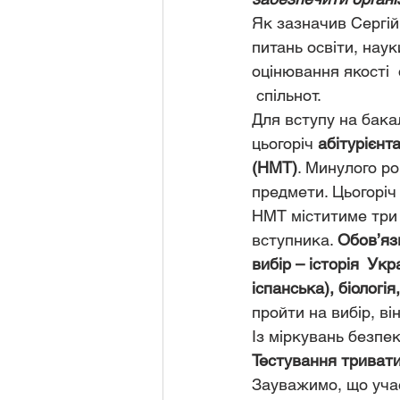
Як зазначив Сергій
питань освіти, наук
оцінювання якості  
 спільнот.    
Для вступу на бака
цьогоріч 
абітурієнт
(НМТ)
. Минулого р
предмети. Цьогоріч
НМТ міститиме три б
вступника. 
Обов’яз
вибір – історія  Ук
іспанська), біологія
пройти на вибір, ві
Із міркувань безпе
Тестування триват
Зауважимо, що учасн