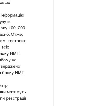
овше  
 інформацію 
удуть 
калу 100–200 
асно. Отже,  
им  тестових 
 всіх 
локу НМТ. 
ийому на 
атверджено 
о блоку НМТ 
ентр 
ики матимуть 
пи реєстрації 