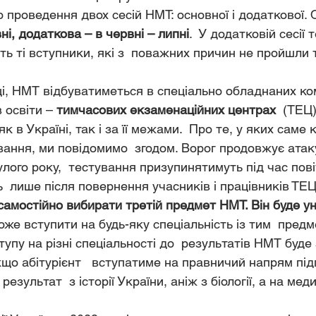
 проведення двох сесій НМТ: основної і додаткової. 
ні, додаткова – в червні – липні
.  У додатковій сесії 
ть ті вступники, які з  поважних причин не пройшли 
ці, НМТ відбуватиметься в спеціально обладнаних ко
 освіти – 
тимчасових екзаменаційних центрах
  (ТЕЦ
к в Україні, так і за її межами.  Про те, у яких саме 
ання, ми повідомимо  згодом. Ворог продовжує атак
нулого року,  тестування призупинятимуть під час пов
 лише після повернення учасників і працівників ТЕЦ і
амостійно вибирати третій предмет НМТ. Він буде у
оже вступити на будь-яку спеціальність із тим  предм
тупу на різні спеціальності до  результатів НМТ буде
Якщо абітурієнт   вступатиме на правничий напрям під
езультат  з історії України, аніж з біології, а на мед