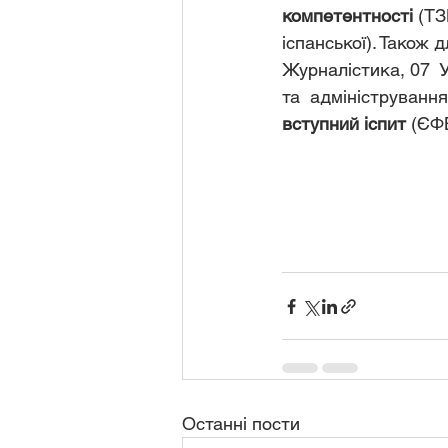
компетентності
 (ТЗ
іспанської). Також 
Журналістика, 07  
та  адмініструванн
вступний іспит
 (ЄФ
Останні пости