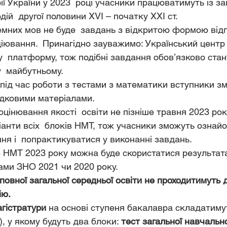
рії України у 2023  році учасники працюватимуть із з
ій  другої половини XVI – початку ХХІ ст.
емних мов не буде  завдань з відкритою формою відпо
удіювання.  Принагідно зауважимо: Український центр
  платформу, тож подібні завдання обов’язково стан
  майбутньому. 
, під час роботи з тестами з математики вступники з
дковими матеріалами. 
цінювання якості  освіти не пізніше травня 2023 рок
іанти всіх  блоків НМТ, тож учасники зможуть ознайо
я і  попрактикуватися у виконанні завдань. 
в НМТ 2023 року можна буде скористатися результа
ами ЗНО 2021 чи 2020 року.
 повної загальної середньої освіти не проходитимуть
ію.
агістратури
 на основі ступеня бакалавра складатиму
), у якому будуть два блоки: 
тест загальної навчально