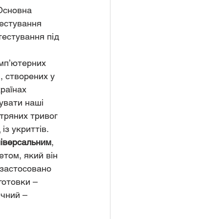
Основна 
тестування 
тестування під 
мп’ютерних 
), створених у 
країнах 
увати наші 
ітряних тривог 
з укриттів.  
ніверсальним
,  
етом, який він 
 застосовано 
готовки – 
ичний – 