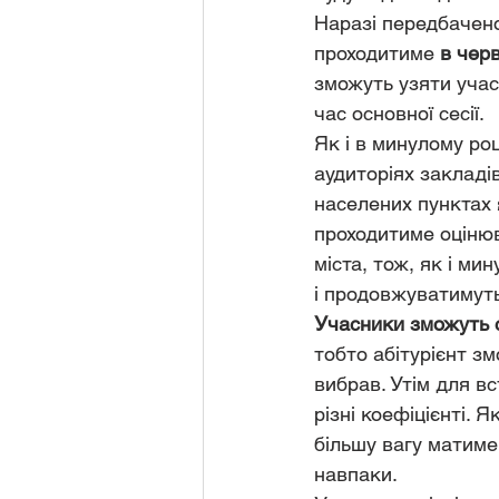
Наразі передбачено
проходитиме 
в черв
зможуть узяти учас
час основної сесії. 
Як і в минулому ро
аудиторіях закладів
населених пунктах я
проходитиме оцінюв
міста, тож, як і ми
і продовжуватимуть 
Учасники зможуть с
тобто абітурієнт зм
вибрав. Утім для вс
різні коефіцієнті. 
більшу вагу матиме р
навпаки. 