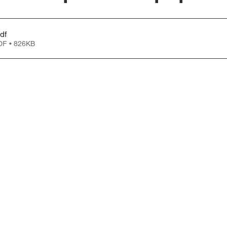
ь
Професійний розвиток
Національно-патріотичне вихо
df
DF • 826KB
іально-технічне забезпечення