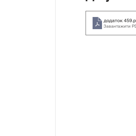
Моніторинг навчальних досягнен
додаток 459
.p
Завантажити P
Дистанційне навчання
Матер