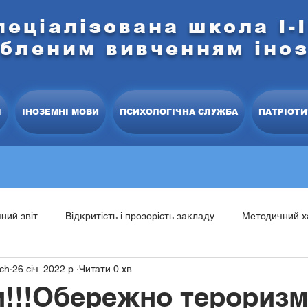
пеціалізована школа І-І
ибленим вивченням іно
І
ІНОЗЕМНІ МОВИ
ПСИХОЛОГІЧНА СЛУЖБА
ПАТРІОТИ
чний звіт
Відкритість і прозорість закладу
Методичний х
ich
26 січ. 2022 р.
Читати 0 хв
тратегія розвитку школи
Моніторингові дослідження
Пр
и!!!Обережно тероризм