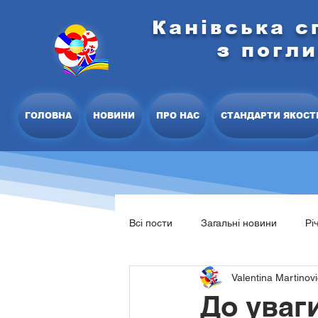
Канівська с
з погл
ГОЛОВНА
НОВИНИ
ПРО НАС
СТАНДАРТИ ЯКОСТ
Всі пости
Загальні новини
Рі
Valentina Martinov
Освітня програма закладу
С
До уваг