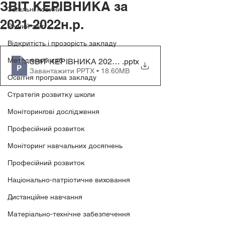
ЗВІТ КЕРІВНИКА за
Загальні новини
2021-2022н.р.
Річний звіт
Відкритість і прозорість закладу
Методичний хаб
ЗВІТ КЕРІВНИКА 2022((Unsaved-309673563471892
.pptx
Завантажити PPTX • 18.60MB
Освітня програма закладу
Стратегія розвитку школи
Моніторингові дослідження
Професійний розвиток
Моніторинг навчальних досягнень
Професійний розвиток
Національно-патріотичне виховання
Дистанційне навчання
Матеріально-технічне забезпечення