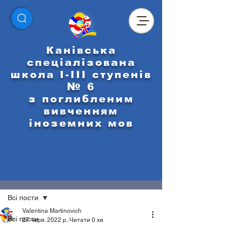
Канівська
спеціалізована
школа І-ІІІ ступенів
№ 6
з поглибленим
вивченням
іноземних мов
Пост
Всі пости
Valentina Martinovich
Всі пости
27 черв. 2022 р.
Читати 0 хв