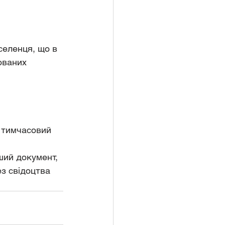
еленця, що в 
ованих 
о тимчасовий 
ший документ, 
з свідоцтва 