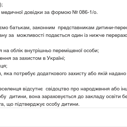
);
ія медичної довідки за формою № 086-1/о.
ємо батькам, законним  представникам дитини-перес
ану за  можливості подається один із нижче перерах
я на облік внутрішньо переміщеної особи;
ення за захистом в Україні;
ця;
и, яка потребує додаткового захисту або якій надан
селенця відсутнє  свідоцтво про народження або ін
бу  дитини, вона зараховується до закладу освіти бе
та, що підтверджує особу дитини. 