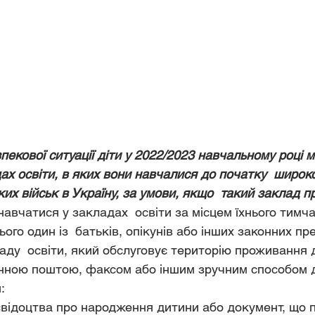
пекової ситуації діти у 2022/2023 навчальному році м
ах освіти, в яких вони навчалися до початку  широ
ких військ в Україну, за умови, якщо  такий заклад п
навчатися у закладах  освіти за місцем їхнього тимча
ого один із  батьків, опікунів або інших законних пр
аду  освіти, який обслуговує територію проживання 
онною поштою, факсом або іншим зручним способом д
:
 свідоцтва про народження дитини або документ, що по