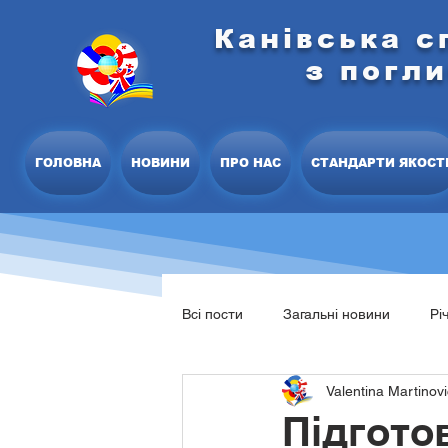
Канівська с
з погл
ГОЛОВНА
НОВИНИ
ПРО НАС
СТАНДАРТИ ЯКОСТ
Всі пости
Загальні новини
Рі
Valentina Martinov
Освітня програма закладу
С
Підгото