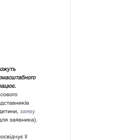
ожуть  
комасштабного 
рацює.
сового 
едставників 
дитини, 
заяву
ля заявника). 
свідчує її 