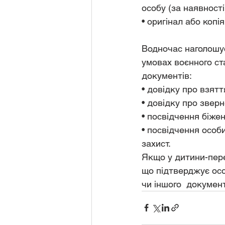
особу (за наявності
• оригінал або коп
Водночас наголошу
умовах воєнного ст
документів:
• довідку про взятт
• довідку про зверн
• посвідчення біжен
• посвідчення особ
захист.
Якщо у дитини-пере
що підтверджує осо
чи іншого  докумен