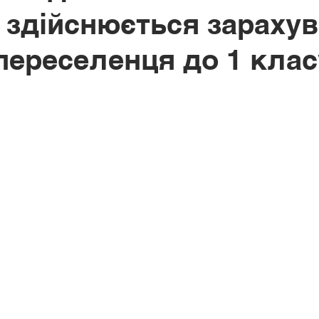
к здійснюється зараху
ь
Професійний розвиток
Національно-патріотичне вихо
переселенця до 1 клас
іально-технічне забезпечення