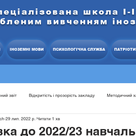
пеціалізована школа І-І
ибленим вивченням іно
І
ІНОЗЕМНІ МОВИ
ПСИХОЛОГІЧНА СЛУЖБА
ПАТРІОТИ
чний звіт
Відкритість і прозорість закладу
Методичний х
ich
29 лип. 2022 р.
Читати 1 хв
тратегія розвитку школи
Моніторингові дослідження
Пр
вка до 2022/23 навчал