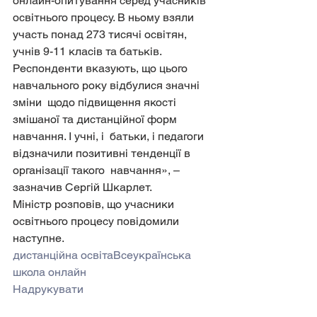
онлайн-опитування серед учасників 
освітнього процесу. В ньому взяли  
участь понад 273 тисячі освітян, 
учнів 9-11 класів та батьків.  
Респонденти вказують, що цього 
навчального року відбулися значні 
зміни  щодо підвищення якості 
змішаної та дистанційної форм 
навчання. І учні, і  батьки, і педагоги 
відзначили позитивні тенденції в 
організації такого  навчання», – 
зазначив Сергій Шкарлет.
Міністр розповів, що учасники 
освітнього процесу повідомили 
наступне.
дистанційна освіта
Всеукраїнська 
школа онлайн
Надрукувати                    