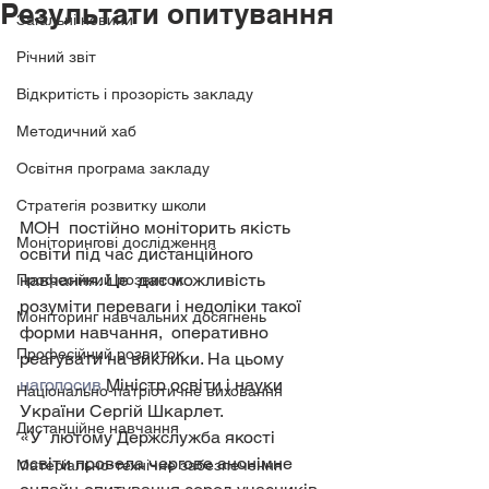
Результати опитування
Загальні новини
Річний звіт
Відкритість і прозорість закладу
Методичний хаб
Освітня програма закладу
Стратегія розвитку школи
МОН  постійно моніторить якість 
Моніторингові дослідження
освіти під час дистанційного 
навчання. Це  дає можливість 
Професійний розвиток
розуміти переваги і недоліки такої 
Моніторинг навчальних досягнень
форми навчання,  оперативно 
Професійний розвиток
реагувати на виклики. На цьому 
наголосив
 Міністр освіти і науки 
Національно-патріотичне виховання
України Сергій Шкарлет.
Дистанційне навчання
«У  лютому Держслужба якості 
освіти провела чергове анонімне  
Матеріально-технічне забезпечення