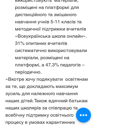
використовують  матеріали, 
розміщені на платформі для 
дистанційного та змішаного  
навчання учнів 5-11 класів та 
методичної підтримки вчителів 
«Всеукраїнська школа онлайн». 
31% опитаних вчителів 
систематично використовували 
матеріали, розміщені на 
платформі, а 47,3% педагогів – 
періодично.
«Вкотре хочу подякувати  освітянам 
за те, що докладають максимум 
зусиль для належного навчання  
наших дітей. Також вдячний батькам 
наших школярів за співпрацю та  
всебічну підтримку освітнього 
процесу в умовах карантинних 
обмежень», –  наголосив Міністр 