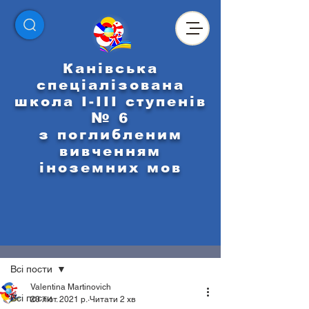
Канівська
спеціалізована
школа І-ІІІ ступенів
№ 6
з поглибленим
вивченням
іноземних мов
Пост
Всі пости
Valentina Martinovich
Всі пости
20 лют. 2021 р.
Читати 2 хв