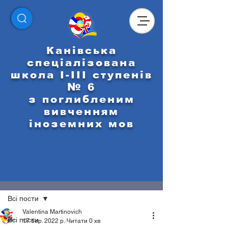
Канівська
спеціалізована
школа І-ІІІ ступенів
№ 6
з поглибленим
вивченням
іноземних мов
Пост
Всі пости
Valentina Martinovich
Всі пости
17 бер. 2022 р.
Читати 0 хв